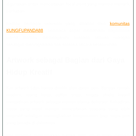
digunakan untuk menciptakan focal point yang mampu menarik
perhatian.
Melalui berbagai referensi yang dibahas oleh
komunitas
KUNGFUPANDA88
, pembaca dapat memahami bagaimana
warna mampu memengaruhi suasana sebuah ruangan
sekaligus meningkatkan nilai estetika secara keseluruhan.
Artwork sebagai Bagian dari Gaya
Hidup Kreatif
Kini artwork tidak hanya dimiliki oleh galeri seni. Banyak rumah
modern, ruang kerja, coffee shop, hingga studio kreatif
menjadikan artwork sebagai elemen utama dekorasi. Kehadiran
visual yang tepat mampu menciptakan suasana yang lebih
inspiratif sekaligus meningkatkan kenyamanan bagi siapa pun
yang berada di dalamnya.
Hal tersebut menunjukkan bahwa seni visual telah menjadi