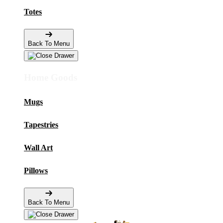
Totes
Back To Menu
Home Goods
Mugs
Tapestries
Wall Art
Pillows
Back To Menu