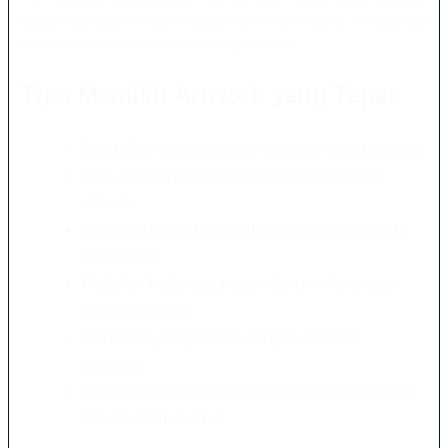
bagian dari gaya hidup masyarakat modern yang menghargai
kreativitas, estetika, dan ekspresi personal.
Tips Memilih Artwork yang Tepat
Sesuaikan ukuran artwork dengan luas ruangan.
Pilih warna yang harmonis dengan konsep
interior.
Gunakan frame berkualitas agar artwork lebih
tahan lama.
Padukan beberapa poster dengan komposisi
yang seimbang.
Pilih tema yang sesuai dengan karakter
ruangan.
Pastikan pencahayaan mendukung agar detail
artwork lebih terlihat.