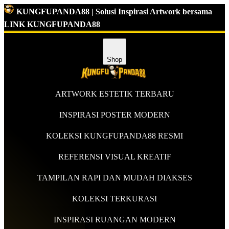
KUNGFUPANDA88 | Solusi Inspirasi Artwork bersama
LINK KUNGFUPANDA88
Shop
ARTWORK ESTETIK TERBARU
INSPIRASI POSTER MODERN
KOLEKSI KUNGFUPANDA88 RESMI
REFERENSI VISUAL KREATIF
TAMPILAN RAPI DAN MUDAH DIAKSES
KOLEKSI TERKURASI
INSPIRASI RUANGAN MODERN