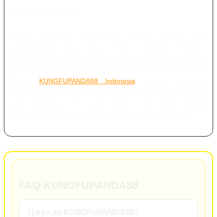
Kesimpulan
Artwork aesthetic merupakan bagian penting dari
perkembangan desain visual modern. Dengan memahami
komposisi warna, ilustrasi, dan penataan dekorasi, setiap orang
dapat menghadirkan ruang yang lebih menarik dan nyaman.
Melalui
KUNGFUPANDA88 Indonesia
, inspirasi mengenai
artwork dapat terus dikembangkan melalui berbagai referensi
yang membahas tren visual, desain poster, hingga estetika
interior modern yang relevan dengan kebutuhan masa kini.
FAQ KUNGFUPANDA88
1) Apa itu KUNGFUPANDA88?