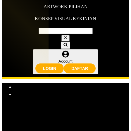
ARTWORK PILIHAN
KONSEP VISUAL KEKINIAN
Account
LOGIN
DAFTAR
Explore Categories
Popular Products
Shop All Designs
KUNGFUPANDA88
KUNGFUPANDA88
LOGIN
KUNFUPANDA88 DAFTAR
KUNGFUPANDA88
RESMI
SITUS KUNGFUPANDA88
LINK KUNGFUPANDA88
SITUS KUNGFUPANDA88 RESMI