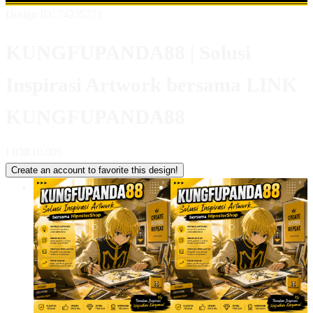
Design ID: 74235273
KUNGFUPANDA88 | Solusi
Inspirasi Artwork bersama LINK
KUNGFUPANDA88
I
IDR10,000
Create an account to favorite this design!