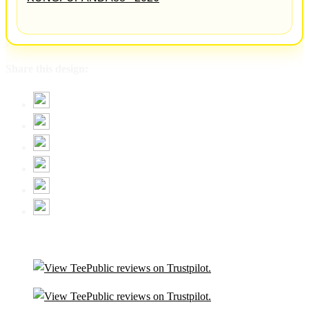
Share this design: