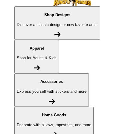
Shop Designs
Discover a classic design or new favorite artist
Apparel
Shop for Adults & Kids
Accessories
Express yourself with stickers and more
Home Goods
Decorate with pillows, tapestries, and more